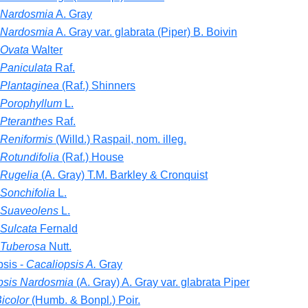
 Nardosmia
A. Gray
 Nardosmia
A. Gray var. glabrata (Piper) B. Boivin
 Ovata
Walter
 Paniculata
Raf.
 Plantaginea
(Raf.) Shinners
 Porophyllum
L.
 Pteranthes
Raf.
 Reniformis
(Willd.) Raspail, nom. illeg.
Rotundifolia
(Raf.) House
 Rugelia
(A. Gray) T.M. Barkley & Cronquist
Sonchifolia
L.
 Suaveolens
L.
 Sulcata
Fernald
 Tuberosa
Nutt.
psis -
Cacaliopsis A.
Gray
psis Nardosmia
(A. Gray) A. Gray var. glabrata Piper
icolor
(Humb. & Bonpl.) Poir.