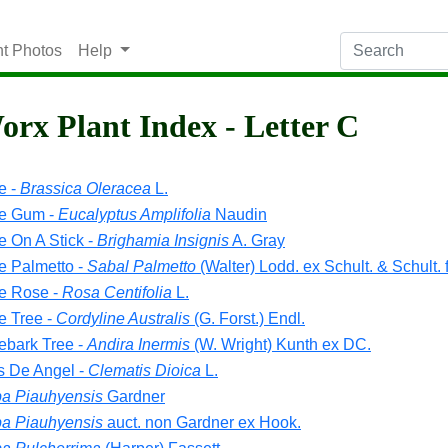
nt Photos
Help
rx Plant Index - Letter C
e -
Brassica Oleracea
L.
e Gum -
Eucalyptus Amplifolia
Naudin
 On A Stick -
Brighamia Insignis
A. Gray
 Palmetto -
Sabal Palmetto
(Walter) Lodd. ex Schult. & Schult. f
e Rose -
Rosa Centifolia
L.
 Tree -
Cordyline Australis
(G. Forst.) Endl.
bark Tree -
Andira Inermis
(W. Wright) Kunth ex DC.
s De Angel -
Clematis Dioica
L.
a Piauhyensis
Gardner
a Piauhyensis
auct. non Gardner ex Hook.