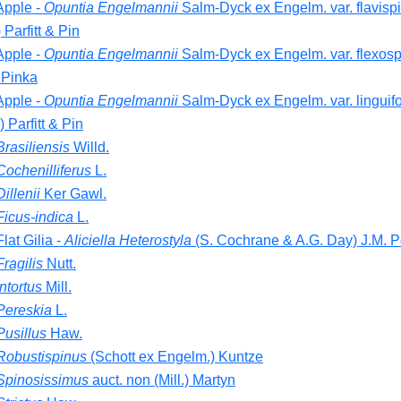
Apple -
Opuntia Engelmannii
Salm-Dyck ex Engelm. var. flavispi
Parfitt & Pin
Apple -
Opuntia Engelmannii
Salm-Dyck ex Engelm. var. flexospin
& Pinka
Apple -
Opuntia Engelmannii
Salm-Dyck ex Engelm. var. linguif
s) Parfitt & Pin
rasiliensis
Willd.
ochenilliferus
L.
illenii
Ker Gawl.
Ficus-indica
L.
lat Gilia -
Aliciella Heterostyla
(S. Cochrane & A.G. Day) J.M. P
ragilis
Nutt.
ntortus
Mill.
Pereskia
L.
Pusillus
Haw.
Robustispinus
(Schott ex Engelm.) Kuntze
Spinosissimus
auct. non (Mill.) Martyn