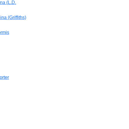
na (L.D.
a (Griffiths)
ormis
orter