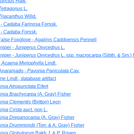
trictus
Haw.
Tetragonus
L.
Triacanthus
Willd.
 -
Cadaba Farinosa
Forssk.
 -
Cadaba Forssk.
alse Foxglove -
Agalinis Caddoensis
Pennell
niper -
Juniperus Oxycedrus
L.
niper -
Juniperus Oxycedrus
L. ssp. macrocarpa (Sibth. & Sm.) N
-
Acaena Myriophylla
Lindl.
 Anaranjado -
Pavonia Paniculata
Cav.
e Lindl.,
database artifact
inia Atropunctata
Eifert
inia Brachycarpa
(A. Gray) Fisher
inia Clementis
(Britton) Leon
nia Crista
auct. non L.
inia Drepanocarpa
(A. Gray) Fisher
inia Drummondii
(Torr. & A. Gray) Fisher
inia Globulorum
Bakh. f. & P. Royen