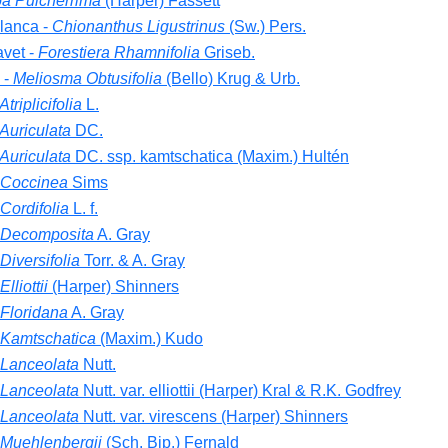
 Pulcherrima
(Harper) Fassett
lanca -
Chionanthus Ligustrinus
(Sw.) Pers.
vet -
Forestiera Rhamnifolia
Griseb.
 -
Meliosma Obtusifolia
(Bello) Krug & Urb.
triplicifolia
L.
Auriculata
DC.
Auriculata
DC. ssp. kamtschatica (Maxim.) Hultén
 Coccinea
Sims
Cordifolia
L. f.
 Decomposita
A. Gray
Diversifolia
Torr. & A. Gray
lliottii
(Harper) Shinners
 Floridana
A. Gray
 Kamtschatica
(Maxim.) Kudo
 Lanceolata
Nutt.
 Lanceolata
Nutt. var. elliottii (Harper) Kral & R.K. Godfrey
 Lanceolata
Nutt. var. virescens (Harper) Shinners
 Muehlenbergii
(Sch. Bip.) Fernald