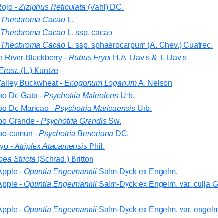
ojo -
Ziziphus Reticulata
(Vahl) DC.
-
Theobroma Cacao
L.
-
Theobroma Cacao
L. ssp. cacao
-
Theobroma Cacao
L. ssp. sphaerocarpum (A. Chev.) Cuatrec.
 River Blackberry -
Rubus Fryei
H.A. Davis & T. Davis
Erosa
(L.) Kuntze
alley Buckwheat -
Eriogonum Loganum
A. Nelson
o De Gato -
Psychotria Maleolens
Urb.
o De Maricao -
Psychotria Maricaensis
Urb.
o Grande -
Psychotria Grandis
Sw.
bo-cumun -
Psychotria Berteriana
DC.
yo -
Atriplex Atacamensis
Phil.
ea Stricta
(Schrad.) Britton
Apple -
Opuntia Engelmannii
Salm-Dyck ex Engelm.
Apple -
Opuntia Engelmannii
Salm-Dyck ex Engelm. var. cuija Gr
Apple -
Opuntia Engelmannii
Salm-Dyck ex Engelm. var. engelm