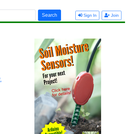
Search
Sign In
Join
.