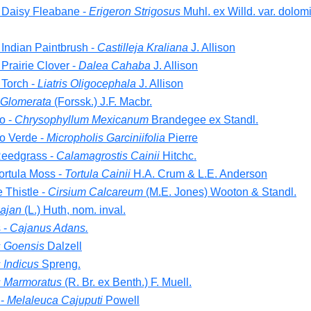
Daisy Fleabane -
Erigeron Strigosus
Muhl. ex Willd. var. dolomi
Indian Paintbrush -
Castilleja Kraliana
J. Allison
Prairie Clover -
Dalea Cahaba
J. Allison
Torch -
Liatris Oligocephala
J. Allison
a Glomerata
(Forssk.) J.F. Macbr.
lo -
Chrysophyllum Mexicanum
Brandegee ex Standl.
lo Verde -
Micropholis Garciniifolia
Pierre
Reedgrass -
Calamagrostis Cainii
Hitchc.
ortula Moss -
Tortula Cainii
H.A. Crum & L.E. Anderson
e Thistle -
Cirsium Calcareum
(M.E. Jones) Wooton & Standl.
ajan
(L.) Huth, nom. inval.
 -
Cajanus Adans.
 Goensis
Dalzell
 Indicus
Spreng.
 Marmoratus
(R. Br. ex Benth.) F. Muell.
 -
Melaleuca Cajuputi
Powell