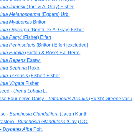
inia Jamesii
(Torr. & A. Gray) Fisher
inia Melanosperma
(Eggers) Urb.
inia Myabensis
Britton
inia Oxycarpa
(Benth. ex A. Gray) Fisher
nia Parryi
(Fisher) Eifert
inia Peninsularis
(Britton) Eifert [excluded]
inia Pumila
(Britton & Rose) F.J. Herm.
inia Repens
Eastw.
inia Sepiaria
Roxb.
inia Texensis
(Fisher) Fisher
inia Virgata
Fisher
weed -
Urena Lobata
L.
ose Four-nerve Daisy -
Tetraneuris Acaulis
(Pursh) Greene var. 
lso -
Bunchosia Glandulifera
(Jacq.) Kunth
rastero -
Bunchosia Glandulosa
(Cav.) DC.
 -
Drypetes Alba
Poit.