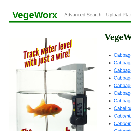
VegeWorx
Advanced Search
Upload Pla
VegeWo
Cabbag
Cabbag
Cabbage
Cabbage
Cabbag
Cabbage
Cabbage
Cabello
Cabomb
Cabomb